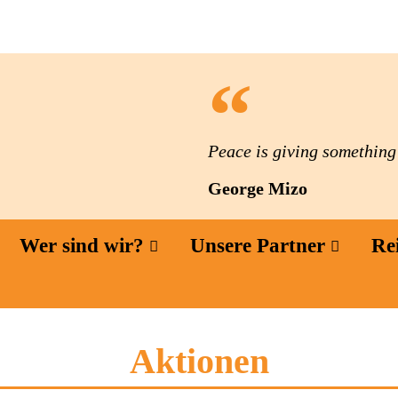
Peace is giving something t
George Mizo
Wer sind wir?
Unsere Partner
Re
Aktionen