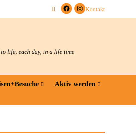
Kontakt
o life, each day, in a life time
isen+Besuche
Aktiv werden