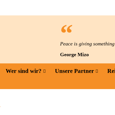
Peace is giving something t
George Mizo
Wer sind wir?
Unsere Partner
Re
7