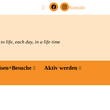
Kontakt
o life, each day, in a life time
isen+Besuche
Aktiv werden