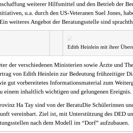
Anschaffung weiterer Hilfsmittel und den Betrieb der B
itiativen, u.a. durch den US-Veteranen Suel Jones, hab
 Ein weiteres Angebot der Beratungsstelle sind sprachth
Edith Heinlein mit ihrer Übe
reter der verschiedenen Ministerien sowie Ärzte und T
trag von Edith Heinlein zur Bedeutung frühzeitiger D
ie gut vorbereitetes Informationsmaterial zum Weiterg
u einem inhaltlich wichtigen und gelungenen Ereignis.
Provinz Ha Tay sind von der BeratuDie Schülerinnen un
kunft vereinbart. Ziel ist, mit Unterstützung des DED 
atungsstellen nach dem Modell im “Dorf” aufzubauen.