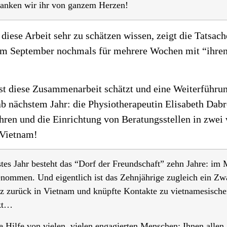
 danken wir ihr von ganzem Herzen!
iese Arbeit sehr zu schätzen wissen, zeigt die Tatsach
d im September nochmals für mehrere Wochen mit “ihren
 diese Zusammenarbeit schätzt und eine Weiterführung f
 nächstem Jahr: die Physiotherapeutin Elisabeth Dabr
hren und die Einrichtung von Beratungsstellen in zwei 
 Vietnam!
stes Jahr besteht das “Dorf der Freundschaft” zehn Jahre: im
nommen. Und eigentlich ist das Zehnjährige zugleich ein Zw
tz zurück in Vietnam und knüpfte Kontakte zu vietnamesisc
ekt…
 Hilfe von vielen, vielen engagierten Menschen: Ihnen allen,