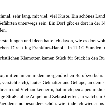
hmal, sehr lang, mit viel, viel Küste. Ein schönes Land
efährten unterwegs sein. Ein Dorf gibt es dort in der
den.
 Vorstellungen und Ideen hatte ich davon, wie es dort w
rleben. Direktflug Frankfurt-Hanoi – in 11 1/2 Stunden i
erbstlichen Klamotten kamen Stück für Stück in den R
oi, mitten hinein in den morgendlichen Berufsverkehr
, versteht sich), lautes Geknatter und Gehupe, an dem s
führerin und Vietnamkennerin, hat mich peu à peu in d
rige Straße ohne Ampel und Zebrastreifen; in welchem R
agoden sind besonders schön; wie finde ich wieder ins 