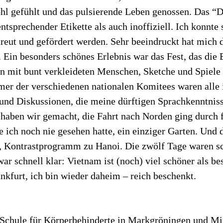
l gefühlt und das pulsierende Leben genossen. Das “D
tsprechender Etikette als auch inoffiziell. Ich konnte
betreut und gefördert werden. Sehr beeindruckt hat mich
 Ein besonders schönes Erlebnis war das Fest, das die
gen mit bunt verkleideten Menschen, Sketche und Spiel
r der verschiedenen nationalen Komitees waren alle i
 und Diskussionen, die meine dürftigen Sprachkenntniss
aben wir gemacht, die Fahrt nach Norden ging durch f
 ich noch nie gesehen hatte, ein einziger Garten. Und 
, Kontrastprogramm zu Hanoi. Die zwölf Tage waren schn
war schnell klar: Vietnam ist (noch) viel schöner als 
nkfurt, ich bin wieder daheim – reich beschenkt.
r Schule für Körperbehinderte in Markgröningen und Mi