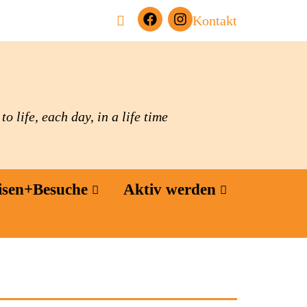
Kontakt
o life, each day, in a life time
isen+Besuche
Aktiv werden