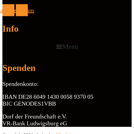
acebook
Instagram
Info
Menu
Spenden
Spendenkonto:
IBAN DE28 6049 1430 0058 9370 05
BIC GENODES1VBB
Dorf der Freundschaft e.V.
VR-Bank Ludwigsburg eG